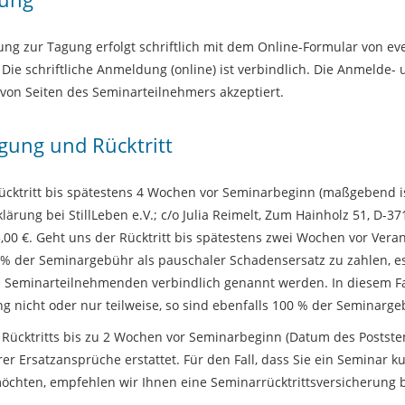
ng zur Tagung erfolgt schriftlich mit dem Online-Formular von e
n. Die schriftliche Anmeldung (online) ist verbindlich. Die Anmel
on Seiten des Seminarteilnehmers akzeptiert.
gung und Rücktritt
ücktritt bis spätestens 4 Wochen vor Seminarbeginn (maßgebend ist
klärung bei StillLeben e.V.; c/o Julia Reimelt, Zum Hainholz 51, D
,00 €. Geht uns der Rücktritt bis spätestens zwei Wochen vor Ver
% der Seminargebühr als pauschaler Schadensersatz zu zahlen, es
Seminarteilnehmenden verbindlich genannt werden. In diesem Fall
ng nicht oder nur teilweise, so sind ebenfalls 100 % der Seminarge
s Rücktritts bis zu 2 Wochen vor Seminarbeginn (Datum des Posts
r Ersatzansprüche erstattet. Für den Fall, dass Sie ein Seminar k
öchten, empfehlen wir Ihnen eine Seminarrücktrittsversicherun