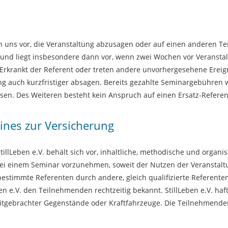
n uns vor, die Veranstaltung abzusagen oder auf einen anderen Ter
rund liegt insbesondere dann vor, wenn zwei Wochen vor Veransta
. Erkrankt der Referent oder treten andere unvorhergesehene Ereign
ng auch kurzfristiger absagen. Bereits gezahlte Seminargebühren 
sen. Des Weiteren besteht kein Anspruch auf einen Ersatz-Referen
ines zur Versicherung
StillLeben e.V. behält sich vor, inhaltliche, methodische und or
bei einem Seminar vorzunehmen, soweit der Nutzen der Veranstaltun
 bestimmte Referenten durch andere, gleich qualifizierte Referent
ben e.V. den Teilnehmenden rechtzeitig bekannt. StillLeben e.V. haf
itgebrachter Gegenstände oder Kraftfahrzeuge. Die Teilnehmenden 