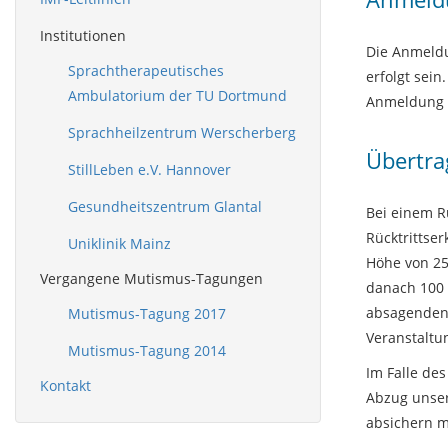
Institutionen
Die Anmeldu
Sprachtherapeutisches
erfolgt sei
Ambulatorium der TU Dortmund
Anmeldung v
Sprachheilzentrum Werscherberg
Übertra
StillLeben e.V. Hannover
Gesundheitszentrum Glantal
Bei einem R
Rücktrittser
Uniklinik Mainz
Höhe von 25
Vergangene Mutismus-Tagungen
danach 100 
absagenden 
Mutismus-Tagung 2017
Veranstaltu
Mutismus-Tagung 2014
Im Falle de
Kontakt
Abzug unsere
absichern m